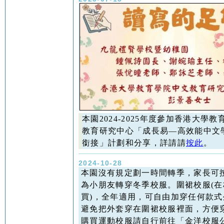
本園2024-2025年度參加香港大學
教育研究中心「成長易—高效能中文
銜接」計劃和分享，詳請請
按此
。
2024-10-28
本園沒有規定劃一時間轉季，家長可
為小朋友轉穿冬季校服。圍裙校服(在
買)，全年適用，可自由加穿任何款式
避免把外套穿在圍裙校服裡面，方便
購買運動校服請自行前往「金洋校服