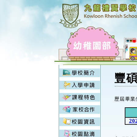
豐
歷屆畢業
20