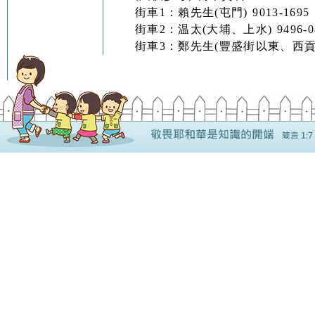
街車1：賴先生(屯門) 9013-1695
街車2：温太(大埔、上水) 9496-0869
街車3：鄭先生(豐盛街以東、西貢) 9