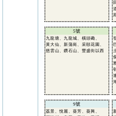
5號
九龍塘、九龍城、橫頭磡、
黃大仙、新蒲崗、采頤花園、
慈雲山、鑽石山、豐盛街以西
9號
荔景、悅麗、葵芳、葵興、