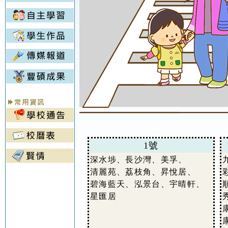
1號
深水埗
、
長沙灣
、
美孚、
清麗苑、荔枝角、昇悅居、
碧海藍天、泓景台、宇晴軒、
星匯居