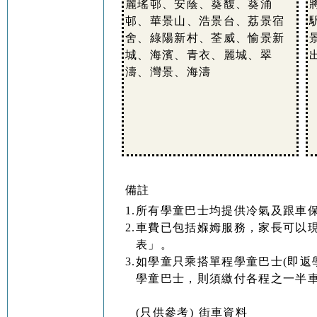
麗瑤邨、安蔭、葵馥、葵涌
邨、華景山、浩景台、荔景宿
舍、綠陽新村、荃威、愉景新
城、海濱、青衣、麗城、翠
濤、灣景、海濤
備註
1.
所有學童巴士均提供冷氣及跟車
2.
車費已包括媬姆服務，家長可以
表」。
3.
如學童只乘搭單程學童巴士(即返
學童巴士，則須繳付各程之一半
(只供參考) 街車資料