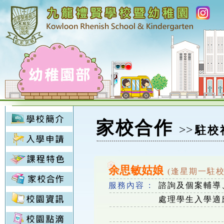
家校合作
>>
駐校
余思敏姑娘
(逢星期一駐校) 9
服務內容 :
諮詢及個案輔導
處理學生入學適