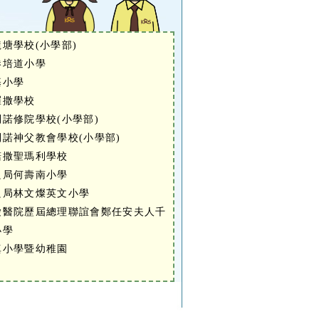
龍塘學校(小學部)
港培道小學
基小學
羅撒學校
利諾修院學校(小學部)
利諾神父教會學校(小學部)
諾撒聖瑪利學校
良局何壽南小學
良局林文燦英文小學
愛醫院歷屆總理聯誼會鄭任安夫人千
小學
真小學暨幼稚園