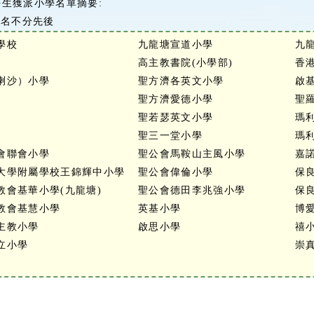
生獲派小學名單摘要:
排名不分先後
學校
九龍塘宣道小學
九
高主教書院(小學部)
香
喇沙）小學
聖方濟各英文小學
啟
聖方濟愛德小學
聖
聖若瑟英文小學
瑪
聖三一堂小學
瑪
會聯會小學
聖公會馬鞍山主風小學
嘉
大學附屬學校王錦輝中小學
聖公會偉倫小學
保
教會基華小學(九龍塘)
聖公會德田李兆強小學
保
教會基慧小學
英基小學
博
主教小學
啟思小學
禧
立小學
崇