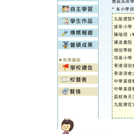
應屆高班學
* 各小學
九龍禮賢
拔萃小學
陳瑞琪（
播道書院
德信學校
培基小學
香港浸信
香港浸會
中華基督
中華基督
荔枝角天
九龍塘官