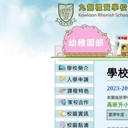
學
2023-
本園低班學
高班升
選擇年度