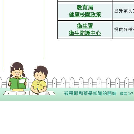
教育局
提升家長
健康校園政策
衛生署
提供各種
衛生防護中心