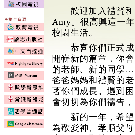
歡迎加入禮賢和一望
Amy。很高興這一
校園生活。
恭喜你們正式成為
開嶄新的篇章，你會
的老師、新的同學…
爸爸媽媽和禮賢的老
著你們成長。遇到困難
會切切為你們禱告，
新的一年，希望一
為敬愛神、孝順父母