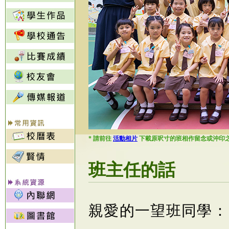
* 請前往
活動相片
下載原呎寸的班相作留念或沖印
班主任的話
親愛的一望班同學：