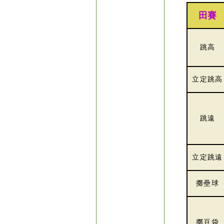
田賽
跳高
立定跳高
跳遠
立定跳遠
擲壘球
擲豆袋