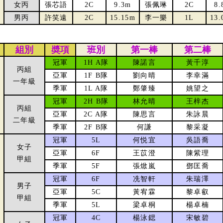
女丙
張芯語
2C
9.3m
張佩琳
2C
8.
男丙
許笑遠
2C
15.15m
李一樂
1L
13.
組別
奬項
班別
第一棒
第二棒
冠軍
1H A隊
陳諾言
黃千淳
丙組
亞軍
1F B隊
劉向晴
李幸滿
一年級
季軍
1L A隊
鄭肇臻
姚望之
冠軍
2H B隊
林允晴
王梓杰
丙組
亞軍
2C A隊
陳思言
朱詠晨
二年級
季軍
2F B隊
何謙
黎采凝
冠軍
5L
何悦宜
吳語喬
女子
亞軍
6F
王苡澄
陳紫理
甲組
季軍
5F
張焮嵐
鄧匡喬
冠軍
6F
冼智軒
朱瑞澤
男子
亞軍
5C
黃宥霖
黎卓叡
甲組
季軍
5L
梁卓桐
楊卓楠
冠軍
4C
楊泳鍶
宋敏碧