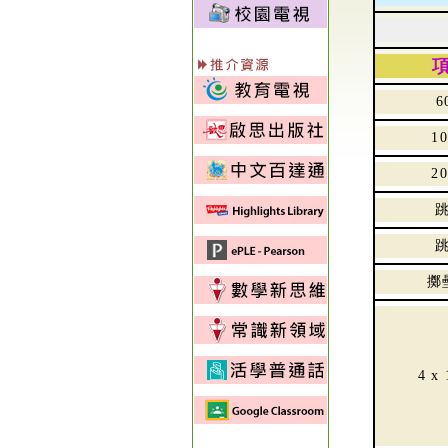
6
1
2
擲
4 x