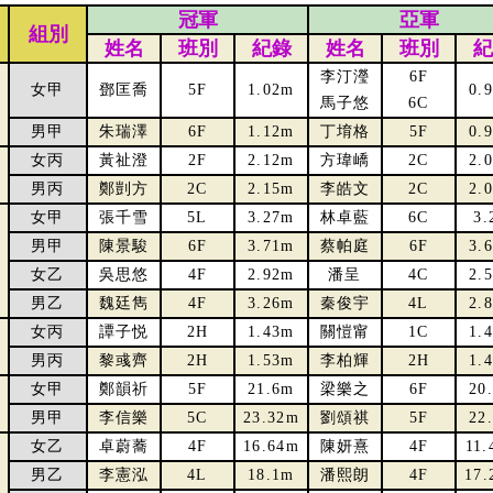
冠軍
亞軍
組別
姓名
班別
紀錄
姓名
班別
紀
李汀瀅
6F
女甲
鄧匡喬
5F
1.02m
0.
馬子悠
6C
男甲
朱瑞澤
6F
1.12m
丁堉格
5F
0.
女丙
黃祉澄
2F
2.12m
方瑋嶠
2C
2.
男丙
鄭剴方
2C
2.15m
李皓文
2C
2.
女甲
張千雪
5L
3.27m
林卓藍
6C
3.
男甲
陳景駿
6F
3.71m
蔡帕庭
6F
3.
女乙
吳思悠
4F
2.92m
潘呈
4C
2.
男乙
魏廷雋
4F
3.26m
秦俊宇
4L
2.
女丙
譚子悦
2H
1.43m
關愷甯
1C
1.
男丙
黎彧齊
2H
1.53m
李柏輝
2H
1.
女甲
鄭韻祈
5F
21.6m
梁樂之
6F
20
男甲
李信樂
5C
23.32m
劉頌祺
5F
22
女乙
卓蔚蕎
4F
16.64m
陳妍熹
4F
11.
男乙
李憲泓
4L
18.1m
潘熙朗
4F
17.