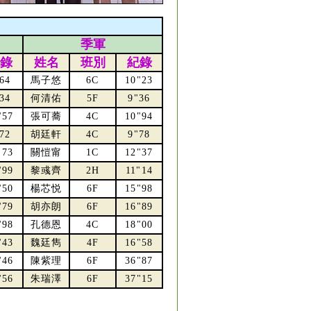
季軍
錄
姓名
班別
紀錄
64
馬子悠
6C
10"23
34
何清佑
5F
9"36
"57
張可蕎
4C
10"94
72
胡廷軒
4C
9"78
"73
關愷甯
1C
12"37
"99
黎彧齊
2H
11"14
"50
楊芯悦
6F
15"98
"79
胡亦朗
6F
16"89
"98
孔德恩
4C
18"00
"43
魏廷雋
4F
16"58
"46
陳紫理
6F
36"87
"56
朱瑞澤
6F
37"15