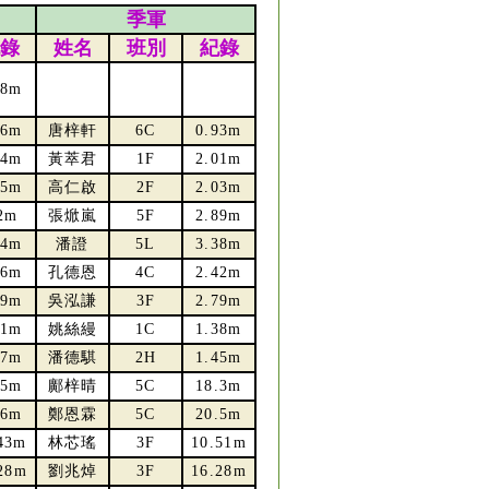
季軍
錄
姓名
班別
紀錄
98m
96m
唐梓軒
6C
0.93m
04m
黃萃君
1F
2.01m
05m
高仁啟
2F
2.03m
2m
張焮嵐
5F
2.89m
64m
潘證
5L
3.38m
56m
孔德恩
4C
2.42m
89m
吳泓謙
3F
2.79m
41m
姚絲縵
1C
1.38m
47m
潘德騏
2H
1.45m
.5m
鄺梓晴
5C
18.3m
.6m
鄭恩霖
5C
20.5m
43m
林芯瑤
3F
10.51m
28m
劉兆焯
3F
16.28m