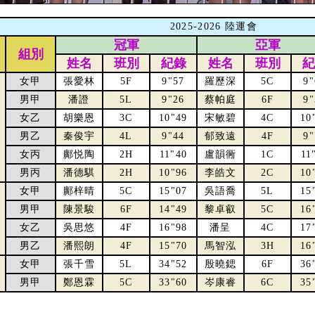
2025-2026 陸運會
冠軍
亞軍
組別
姓名
班別
紀錄
姓名
班別
紀
女甲
張愛林
5F
9"57
羅歷深
5C
9"
男甲
潘證
5L
9"26
蔡帕庭
6F
9"
女乙
胡樂恩
3C
10"49
宋敏碧
4C
10
男乙
秦俊宇
4L
9"44
郁致遠
4F
9"
女丙
鄺悦陶
2H
11"40
盧韻衕
1C
11
男丙
潘德騏
2H
10"96
李皓文
2C
10
女甲
鄺梓晴
5C
15"07
吳語喬
5L
15
男甲
陳景駿
6F
14"49
黎卓叡
5C
16
女乙
吳思悠
4F
16"98
潘呈
4C
17
男乙
潘熙朗
4F
15"70
馬智泓
3H
16
女甲
張千雪
5L
34"52
殷曉鍶
6F
36
男甲
鄭恩霖
5C
33"60
岑康睿
6C
35