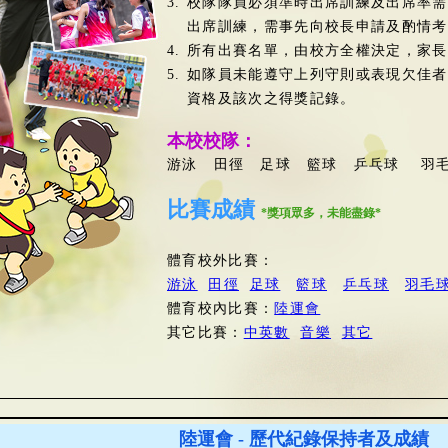
3.
校隊隊員必須準時出席訓練及出席率需
出席訓練，需事先向校長申請及酌情考
4.
所有出賽名單，由校方全權決定，家長
5.
如隊員未能遵守上列守則或表現欠佳者
資格及該次之得獎記錄。
本校校隊：
游泳 田徑 足球 籃球 乒乓球 羽
比賽成績
*獎項眾多，未能盡錄*
體育校外比賽：
游泳
田徑
足球
籃球
乒乓球
羽毛
體育校內比賽：
陸運會
其它比賽：
中英數
音樂
其它
陸運會 - 歷代紀錄保持者及成績