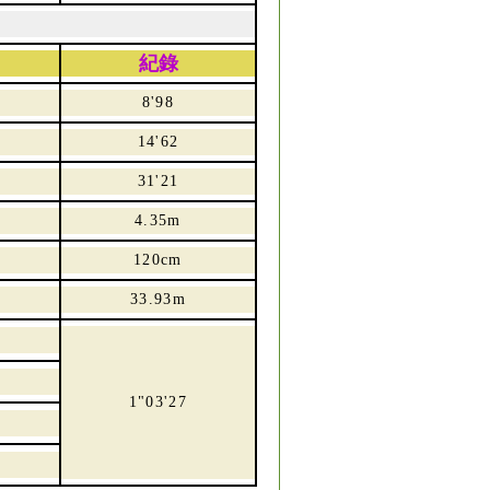
紀錄
悅
8'98
虹
14'62
彤
31'21
羚
4.35m
悅
120cm
穎
33.93m
澄
雅
1"03'27
誼
穎