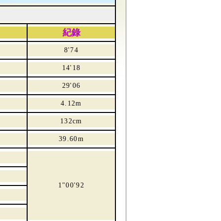
紀錄
譽
8'74
揚
14'18
基
29'06
暘
4.12m
治
132cm
年
39.60m
約
治
1"00'92
謙
漢