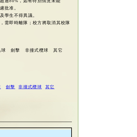
超過80%，如有特別情況未能
慮批准。
及學生不得異議。
，需即時離隊；校方將取消其校隊
毛球 劍擊 非撞式欖球 其它
球
劍擊
非撞式欖球
其它