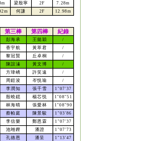
8m
梁殷寧
2F
7.28m
02m
何謙
2F
12.98m
第三棒
第四棒
紀錄
彭海承
王懿穎
/
香宇航
黃萃君
/
黎冠賢
丘卓桐
/
陳誼溱
黃文博
/
方瑋嶠
許笑遠
/
周鎧浚
岑悦瑜
/
李潤知
張千雪
1"07'37
殷曉鍶
楊芯悦
1"08"51
林海晴
張愛林
1"08"90
蔡帕庭
陳景駿
1"03'86
李信樂
鄭恩霖
1"07'37
池翊鏗
潘證
1"07'73
孔德恩
潘呈
1"13'47