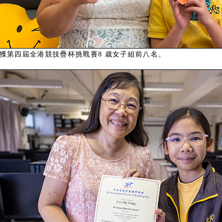
獲第四屆全港競技疊杯挑戰賽8 歳女子組前八名。