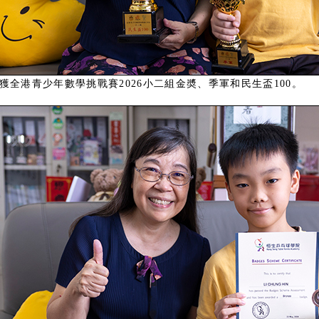
獲全港青少年數學挑戰賽2026小二組金奬、季軍和民生盃100。