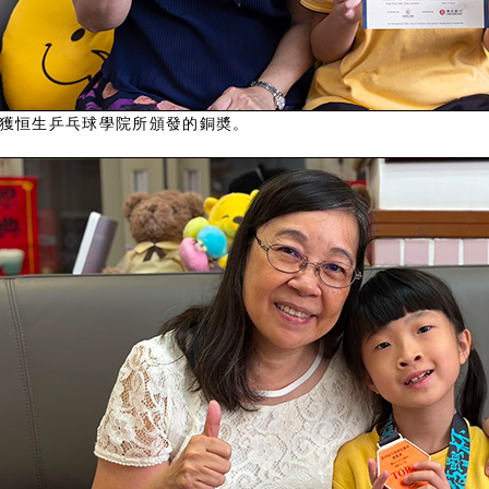
獲恒生乒乓球學院所頒發的銅奬。