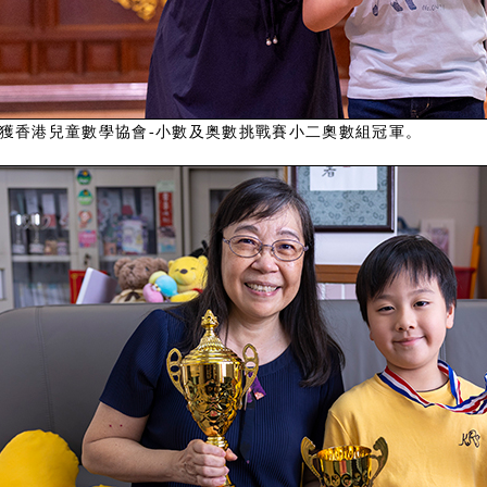
獲香港兒童數學協會-小數及奥數挑戰賽小二奧數組冠軍。